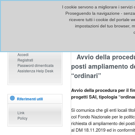
I cookie servono a migliorare i servizi 
Proseguendo la navigazione - senza m
ricevere tutti i cookie del portale 
impostazioni del tuo browser, 
Accesso al Portale
News
Data: 16/04/2026
Home
Accedi
Avvio della procedur
Registrati
posti ampliamento dei
Password dimenticata
Assistenza Help Desk
“ordinari”
Avvio della procedura per il f
progetti SAI, tipologia “ordina
Riferimenti utili
Si comunica che gli enti locali titol
Link
col Fondo Nazionale per le politic
Policy
richiesta di ampliamento dei posti,
al DM 18.11.2019 ed in conformit